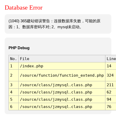
Database Error
(1040) 365建站错误警告：连接数据库失败，可能的原
因：1、数据库密码不对; 2、mysql未启动。
PHP Debug
No.
File
Line
1
/index.php
14
2
/source/function/function_extend.php
324
3
/source/class/jzmysql.class.php
211
4
/source/class/jzmysql.class.php
62
5
/source/class/jzmysql.class.php
94
6
/source/class/jzmysql.class.php
76