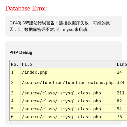
Database Error
(1040) 365建站错误警告：连接数据库失败，可能的原
因：1、数据库密码不对; 2、mysql未启动。
PHP Debug
No.
File
Line
1
/index.php
14
2
/source/function/function_extend.php
324
3
/source/class/jzmysql.class.php
211
4
/source/class/jzmysql.class.php
62
5
/source/class/jzmysql.class.php
94
6
/source/class/jzmysql.class.php
76