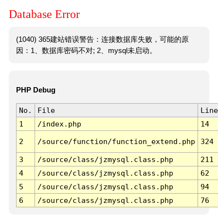
Database Error
(1040) 365建站错误警告：连接数据库失败，可能的原
因：1、数据库密码不对; 2、mysql未启动。
PHP Debug
No.
File
Line
1
/index.php
14
2
/source/function/function_extend.php
324
3
/source/class/jzmysql.class.php
211
4
/source/class/jzmysql.class.php
62
5
/source/class/jzmysql.class.php
94
6
/source/class/jzmysql.class.php
76