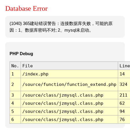
Database Error
(1040) 365建站错误警告：连接数据库失败，可能的原
因：1、数据库密码不对; 2、mysql未启动。
PHP Debug
No.
File
Line
1
/index.php
14
2
/source/function/function_extend.php
324
3
/source/class/jzmysql.class.php
211
4
/source/class/jzmysql.class.php
62
5
/source/class/jzmysql.class.php
94
6
/source/class/jzmysql.class.php
76