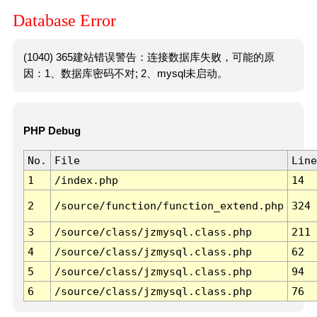
Database Error
(1040) 365建站错误警告：连接数据库失败，可能的原
因：1、数据库密码不对; 2、mysql未启动。
PHP Debug
No.
File
Line
1
/index.php
14
2
/source/function/function_extend.php
324
3
/source/class/jzmysql.class.php
211
4
/source/class/jzmysql.class.php
62
5
/source/class/jzmysql.class.php
94
6
/source/class/jzmysql.class.php
76