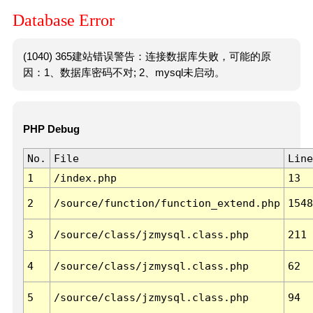
Database Error
(1040) 365建站错误警告：连接数据库失败，可能的原
因：1、数据库密码不对; 2、mysql未启动。
PHP Debug
No.
File
Line
1
/index.php
13
2
/source/function/function_extend.php
1548
3
/source/class/jzmysql.class.php
211
4
/source/class/jzmysql.class.php
62
5
/source/class/jzmysql.class.php
94