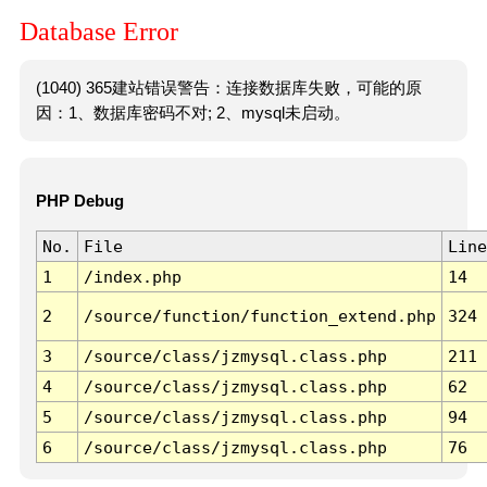
Database Error
(1040) 365建站错误警告：连接数据库失败，可能的原
因：1、数据库密码不对; 2、mysql未启动。
PHP Debug
No.
File
Line
1
/index.php
14
2
/source/function/function_extend.php
324
3
/source/class/jzmysql.class.php
211
4
/source/class/jzmysql.class.php
62
5
/source/class/jzmysql.class.php
94
6
/source/class/jzmysql.class.php
76