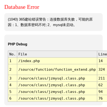
Database Error
(1040) 365建站错误警告：连接数据库失败，可能的原
因：1、数据库密码不对; 2、mysql未启动。
PHP Debug
No.
File
Line
1
/index.php
14
2
/source/function/function_extend.php
324
3
/source/class/jzmysql.class.php
211
4
/source/class/jzmysql.class.php
62
5
/source/class/jzmysql.class.php
94
6
/source/class/jzmysql.class.php
76