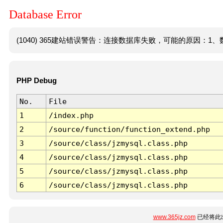
Database Error
(1040) 365建站错误警告：连接数据库失败，可能的原因：1、数
PHP Debug
No.
File
1
/index.php
2
/source/function/function_extend.php
3
/source/class/jzmysql.class.php
4
/source/class/jzmysql.class.php
5
/source/class/jzmysql.class.php
6
/source/class/jzmysql.class.php
www.365jz.com
已经将此