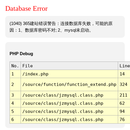
Database Error
(1040) 365建站错误警告：连接数据库失败，可能的原
因：1、数据库密码不对; 2、mysql未启动。
PHP Debug
No.
File
Line
1
/index.php
14
2
/source/function/function_extend.php
324
3
/source/class/jzmysql.class.php
211
4
/source/class/jzmysql.class.php
62
5
/source/class/jzmysql.class.php
94
6
/source/class/jzmysql.class.php
76